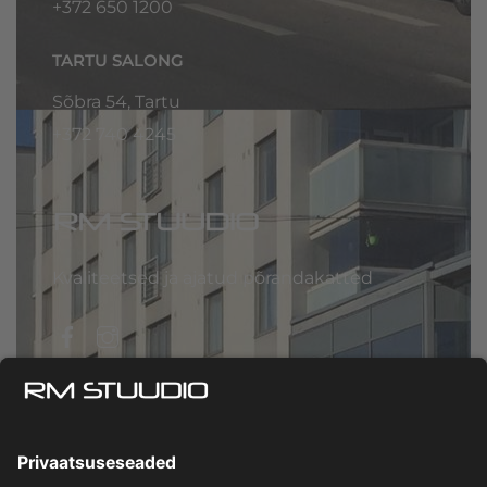
+372 650 1200
TARTU SALONG
Sõbra 54, Tartu
+372
740 4245
Kvaliteetsed ja ajatud põrandakatted
Facebook
Instagram
Privaatsuspoliitika
|
Müügitingimused
© RM Stuudio 2026