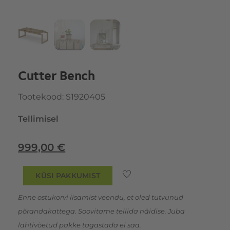
Cutter Bench
Tootekood
:
S1920405
Tellimisel
999,00
€
KÜSI PAKKUMIST
Enne ostukorvi lisamist veendu, et oled tutvunud
põrandakattega. Soovitame tellida näidise. Juba
lahtivõetud pakke tagastada ei saa.