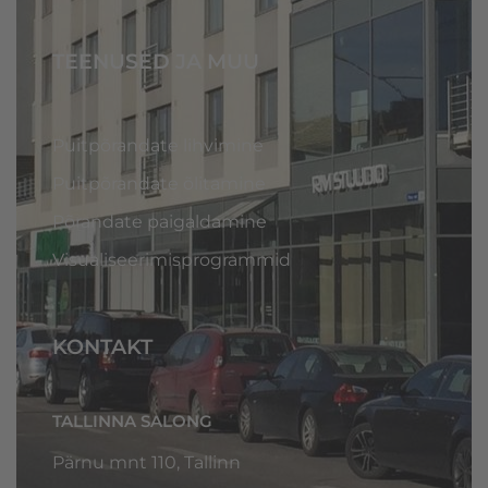
TEENUSED JA MUU
Puitpõrandate lihvimine
Puitpõrandate õlitamine
Põrandate paigaldamine
Visualiseerimisprogrammid
KONTAKT
TALLINNA SALONG
Pärnu mnt 110, Tallinn