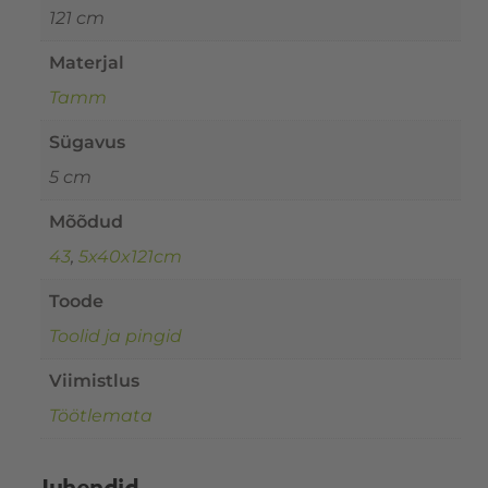
121 cm
Materjal
Tamm
Sügavus
5 cm
Mõõdud
43
,
5x40x121cm
Toode
Toolid ja pingid
Viimistlus
Töötlemata
Juhendid