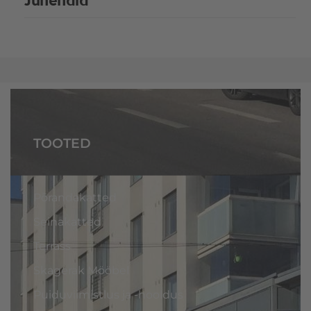
TOOTED
Põrandakatted
Seinakatted
Terrass
Skagerak Mööbel
Puiduviimistlus ja -hooldus