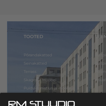
TOOTED
TEE
Põrandakatted
Puitp
Seinakatted
Puitp
Terrass
Põran
Skagerak Mööbel
Visua
Puiduviimistlus ja -hooldus