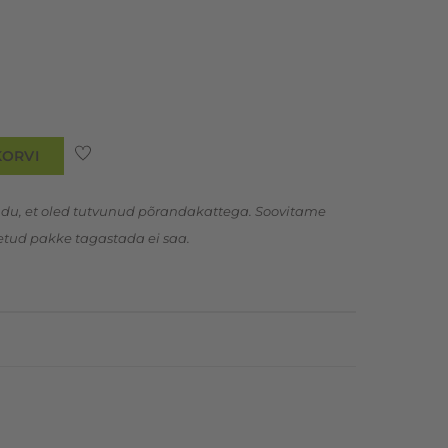
KORVI
ndu, et oled tutvunud põrandakattega. Soovitame
õetud pakke tagastada ei saa.