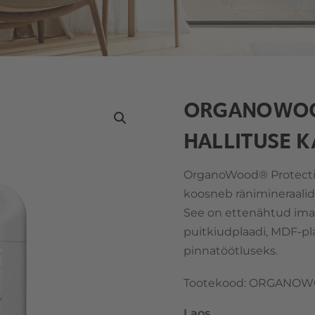
ORGANOWOOD
HALLITUSE 
OrganoWood® Protectio
koosneb ränimineraalide
See on ettenähtud ima
puitkiudplaadi, MDF-pla
pinnatöötluseks.
Tootekood
:
ORGANOW
Laos