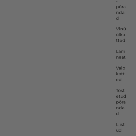
-
põra
nda
d
Vinü
ülka
tted
Lami
naat
Vaip
katt
ed
Tõst
etud
põra
nda
d
Liist
ud