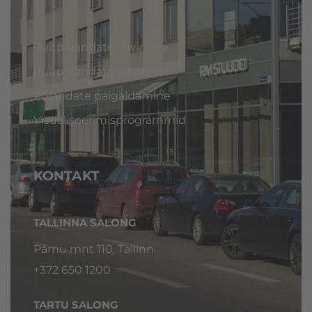
Puitpõrandate lihvimine
Puitpõrandate õlitamine
Põrandate paigaldamine
Visualiseerimisprogrammid
KONTAKT
TALLINNA SALONG
Pärnu mnt 110, Tallinn
+372 650 1200
TARTU SALONG