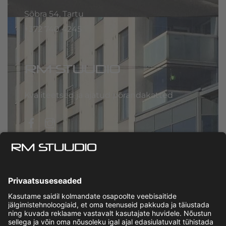
Sõbra 54, Tartu
+372
740 4245
Kvaliteetsed ja ajatud põrandakatted
Facebook
Instagram
Privaatsuspoliitika
|
Müügitingimused
© RM Stuudio 2026