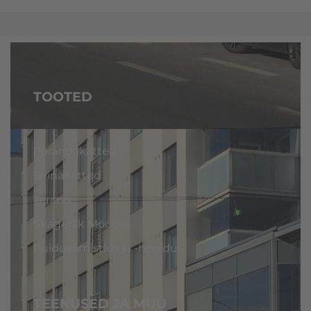
TOOTED
Põrandakatted
Seinakatted
Terrass
Skagerak Mööbel
Puiduviimistlus ja -hooldus
TEENUSED JA MUU