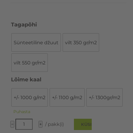
Tagapõhi
Sünteetiline džuut
vilt 350 gr/m2
vilt 550 gr/m2
Lõime kaal
+/- 1000 g/m2
+/- 1100 g/m2
+/- 1300gr/m2
Puhasta
Radici
−
+
/ pakk(i)
KÜSI
BLOOM