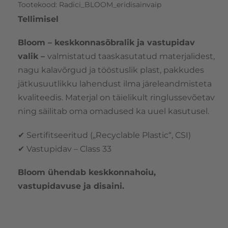
Tootekood
:
Radici_BLOOM_eridisainvaip
Tellimisel
Bloom – keskkonnasõbralik ja vastupidav
valik –
valmistatud taaskasutatud materjalidest,
nagu kalavõrgud ja tööstuslik plast, pakkudes
jätkusuutlikku lahendust ilma järeleandmisteta
kvaliteedis. Materjal on täielikult ringlussevõetav
ning säilitab oma omadused ka uuel kasutusel.
✔ Sertifitseeritud („Recyclable Plastic“, CSI)
✔ Vastupidav – Class 33
Bloom ühendab keskkonnahoiu,
vastupidavuse ja disaini.