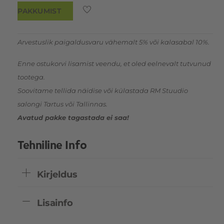
(PA
PAKKUMIST
6
ECONYL)
Arvestuslik paigaldusvaru vähemalt 5% või kalasabal 10%.
kogus
Enne ostukorvi lisamist veendu, et oled eelnevalt tutvunud
tootega.
Soovitame tellida näidise või külastada RM Stuudio
salongi Tartus või Tallinnas.
Avatud pakke tagastada ei saa!
Tehniline Info
Kirjeldus
Lisainfo