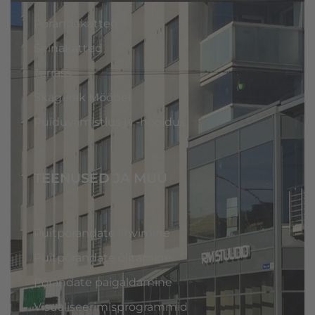
Põrandakatted
Seinakatted
Terrass
Skagerak Mööbel
Puiduviimistlus ja -hooldus
TEENUSED JA MUU
Puitpõrandate lihvimine
Puitpõrandate õlitamine
Põrandate paigaldamine
Visualiseerimisprogrammid