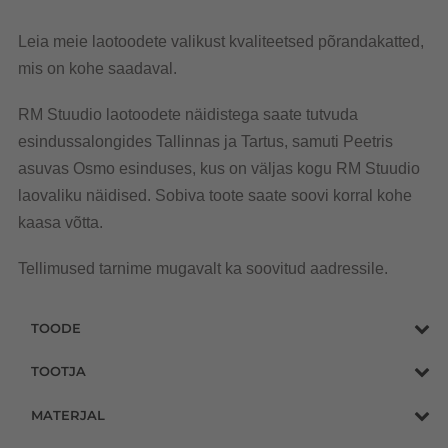
Leia meie laotoodete valikust kvaliteetsed põrandakatted,
mis on kohe saadaval.
RM Stuudio laotoodete näidistega saate tutvuda
esindussalongides Tallinnas ja Tartus, samuti Peetris
asuvas Osmo esinduses, kus on väljas kogu RM Stuudio
laovaliku näidised. Sobiva toote saate soovi korral kohe
kaasa võtta.
Tellimused tarnime mugavalt ka soovitud aadressile.
TOODE
TOOTJA
MATERJAL