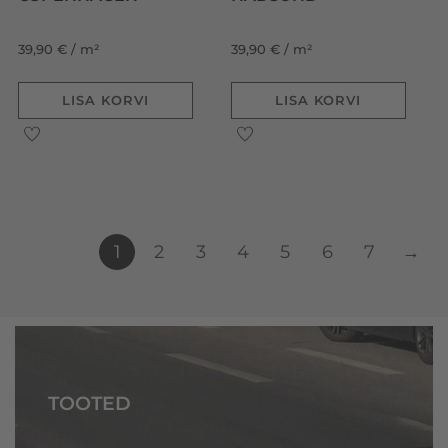
39,90 € / m²
39,90 € / m²
LISA KORVI
LISA KORVI
1
2
3
4
5
6
7
→
TOOTED