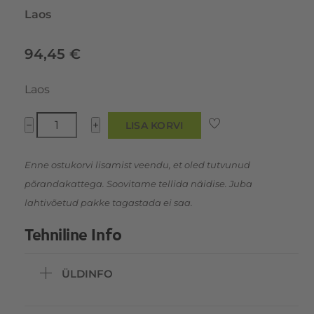
Laos
94,45
€
Laos
ORGANOWOOD®
−
+
LISA KORVI
02
MUSTUST
Enne ostukorvi lisamist veendu, et oled tutvunud
JA
põrandakattega. Soovitame tellida näidise. Juba
VETT
lahtivõetud pakke tagastada ei saa.
HÜLGAV
Tehniline Info
PUIDUTÖÖTLUSVAHEND
kogus
ÜLDINFO