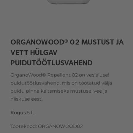
ORGANOWOOD® 02 MUSTUST JA
VETT HÜLGAV
PUIDUTÖÖTLUSVAHEND
OrganoWood® Repellent 02 on vesialusel
puidutöötlusvahend, mis on töötatud välja
puidu pinna kaitsmiseks mustuse, vee ja
niiskuse eest.
Kogus
5 L.
Tootekood
:
ORGANOWOOD02