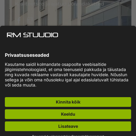
Kvaliteetsed ja ajatud põrandakatted
Facebook
Instagram
Privaatsuspoliitika
|
Müügitingimused
© RM Stuudio 2026