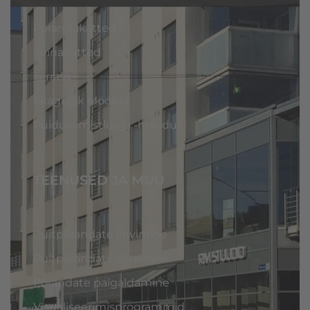
Põrandakatted
Seinakatted
Terrass
Skagerak Mööbel
Puiduviimistlus ja -hooldus
TEENUSED JA MUU
Puitpõrandate lihvimine
Puitpõrandate õlitamine
Põrandate paigaldamine
Visualiseerimisprogrammid